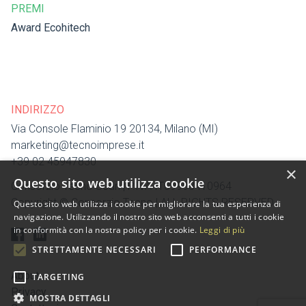
PREMI
Award Ecohitech
INDIRIZZO
Via Console Flaminio 19 20134, Milano (MI)
marketing@tecnoimprese.it
+39 02 45947830
×
Questo sito web utilizza cookie
Consorzio Tecno Scarl | P.IVA IT09998410964
Copyright © Consorzio Tecno | ALL RIGHTS RESERVED
Questo sito web utilizza i cookie per migliorare la tua esperienza di
navigazione. Utilizzando il nostro sito web acconsenti a tutti i cookie
in conformità con la nostra policy per i cookie.
Leggi di più
STRETTAMENTE NECESSARI
PERFORMANCE
About
TARGETING
Privacy
MOSTRA DETTAGLI